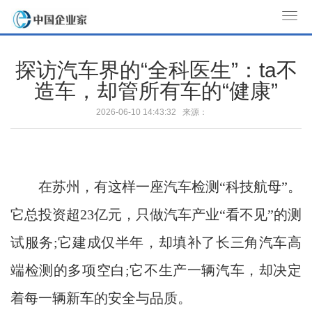
T
o
g
探访汽车界的“全科医生”：ta不
g
造车，却管所有车的“健康”
l
e
2026-06-10 14:43:32 来源：
n
a
v
i
​在苏州，有这样一座汽车检测“科技航母”。
g
a
它总投资超23亿元，只做汽车产业“看不见”的测
t
试服务;它建成仅半年，却填补了长三角汽车高
i
o
端检测的多项空白;它不生产一辆汽车，却决定
n
着每一辆新车的安全与品质。