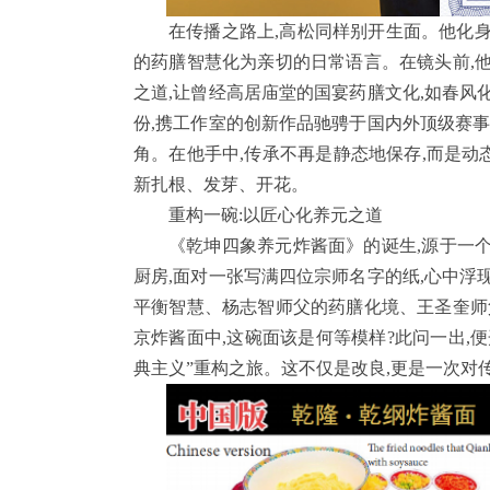
在传播之路上,高松同样别开生面。他化身“
的药膳智慧化为亲切的日常语言。在镜头前,
之道,让曾经高居庙堂的国宴药膳文化,如春风
份,携工作室的创新作品驰骋于国内外顶级赛事
角。在他手中,传承不再是静态地保存,而是
新扎根、发芽、开花。
重构一碗:以匠心化养元之道
《乾坤四象养元炸酱面》的诞生,源于一个
厨房,面对一张写满四位宗师名字的纸,心中浮
平衡智慧、杨志智师父的药膳化境、王圣奎师
京炸酱面中,这碗面该是何等模样?此问一出,
典主义”重构之旅。这不仅是改良,更是一次对