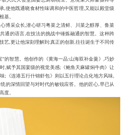
承,使他既通晓食材性味调和的中医哲理,又能以殿堂级
根基。
之心博采众长,潜心研习粤菜之清鲜、川菜之醇厚、鲁菜
共通的语言,在技法的挑战中锤炼融通的智慧。这种跨
技艺,更让他深刻理解到:真正的创新,往往诞生于不同传
宜”的智慧。他创作的《黄海一品:山海双补金羹》,巧妙
时,赋予其国宴级的视觉美感;《鲍鱼天麻罐焖牛肉》让
味;《连港五行什锦虾包》则以五行理论点化地方风味,
传统的深情回望与对时代的敏锐应答。他的匠心,早已从
高度。