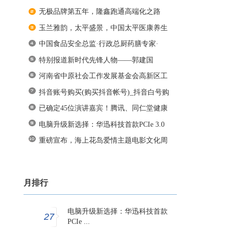
无极品牌第五年，隆鑫跑通高端化之路
玉兰雅韵，太平盛景，中国太平医康养生
中国食品安全总监·行政总厨药膳专家·
特别报道新时代先锋人物——郭建国
河南省中原社会工作发展基金会高新区工
抖音账号购买(购买抖音帐号)_抖音白号购
已确定45位演讲嘉宾！腾讯、同仁堂健康
电脑升级新选择：华迅科技首款PCIe 3.0
重磅宣布，海上花岛爱情主题电影文化周
月排行
电脑升级新选择：华迅科技首款
27
PCIe ...