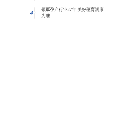
领军孕产行业27年 美好蕴育润康
4
为准...