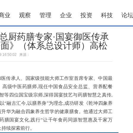
商业
观察
管理
企业
投资
科技
论
总厨药膳专家·国宴御医传承
酱面》（体系总设计师）高松
-29 16:50:02 来源：
御医传承人、国家级技能大师工作室首席专家、中国最
、高级中医药膳师,现任中国食品安全总监、营养配餐
智等四位国宝级宗师,深得国宴技艺与药膳智慧之真传,
“融古汇今,以膳养身”为理念,成功研发《乾坤四象养
面升华为融合四象养生哲学的健康膳食。他通过大师工
药膳国宴文化,践行“让千年食药同源智慧惠及千家万
上持续探索前行。