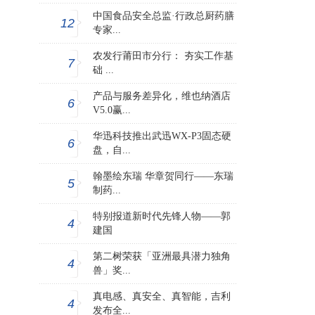
中国食品安全总监·行政总厨药膳
12
专家...
农发行莆田市分行： 夯实工作基
7
础 ...
产品与服务差异化，维也纳酒店
6
V5.0赢...
华迅科技推出武迅WX-P3固态硬
6
盘，自...
翰墨绘东瑞 华章贺同行——东瑞
5
制药...
特别报道新时代先锋人物——郭
4
建国
第二树荣获「亚洲最具潜力独角
4
兽」奖...
真电感、真安全、真智能，吉利
4
发布全...