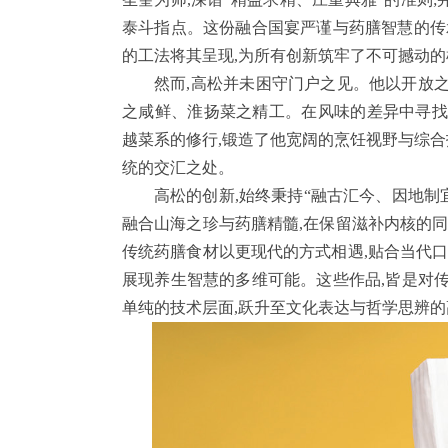
泰斗指点。这份融合国宴严谨与药膳智慧的传
的工法将其呈现,为所有创新筑牢了不可撼动的
然而,高松并未困守门户之见。他以开放
之咸鲜、淮扬菜之精工。在风味的差异中寻找
越菜系的修行,锻造了他宽阔的烹饪视野与综合
统的交汇之处。
高松的创新,始终秉持“融古汇今、因地制
融合山海之珍与药膳精髓,在保留滋补内核的同
传统药膳食材以更现代的方式相遇,贴合当代口
展现养生智慧的多维可能。这些作品,皆是对
单纯的技术层面,跃升至文化表达与哲学思辨的