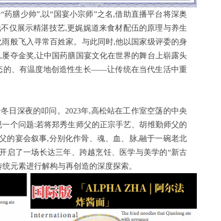
药膳少帅”,以“国宴小宗师”之名,借助直播平台将深奥
他不仅展示精湛技艺,更娓娓道来食材配伍的原理与养生
化雨般飞入寻常百姓家。与此同时,他以国家级评委的身
,屡夺金奖,让中国药膳国宴文化在世界的舞台上崭露头
动态的、有温度地创造性生长——让传统在当代生活中重
冬日深夜的叩问。2023年,高松站在工作室空荡的中央
现一个问题:若将郑秀生师父的正宗手艺、胡维勤师父的
父的宴会叙事,分别化作骨、魂、血、脉,融于一碗老北
便开启了一场长达三年、跨越烹饪、医学与美学的“新古
传统元素进行解构与再创造的深度探索。