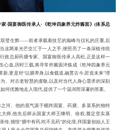
家·国宴御医传承人·《乾坤四象养元炸酱面》(体系总
如双璧生辉——前者承载着技艺的巅峰与仪礼的庄重,后
。当这两束光芒交汇于一人之手,便照亮了一条深植传统
行政总厨药膳专家、国宴御医传承人高松,正是这样一
生心血,历时三载,将寻常炸酱面淬炼成《乾坤四象养元
,更是对“以膳养身,以食载道,融贯古今,匠造未来”理
修为、对古老智慧的虔敬,以及对当代人身心需求的深刻
统如何优雅地走入现代,提供了一个温润而深邃的答案。
承之河。他的底气源于横跨国宴、药膳、多菜系的独特
大师,他先后师从国宴大师王继明、徐权,奠定坚实基
传,领悟“膳中有药,吃不见药”的化境;拜国宴创始人王
;并获人民大会堂国宴总厨胡桃生、意境菜大师董振祥等