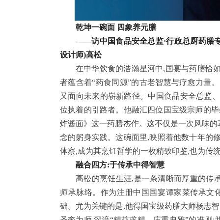
乾坤一碗面 四象养元膳
——访中国食品安全总监·行政总厨药膳专
设计师)高松
在中华饮食的浩瀚星河中,国宴与药膳恰
者蕴含着“药食同源”的古老智慧与疗愈力量
又面向未来的崭新路径。中国食品安全总监、
位执着的引路者。他融汇四位国宝级宗师的毕
炸酱面》这一药膳杰作。这不仅是一次风味的革新
念的躬身实践。这碗面里,映照着他数十年的
体察,成为其烹饪哲学的一枚精致印鉴,也为传
融合四方:于传承中得智慧
高松的烹饪生涯,是一条清晰而厚重的传
师承脉络。作为注册中国国宴谭家菜传承文化
础。尤为关键的是,他得国宝级药膳大师杨志智亲
圣奎为师,深谙“精益求精、庄重典雅”的准则