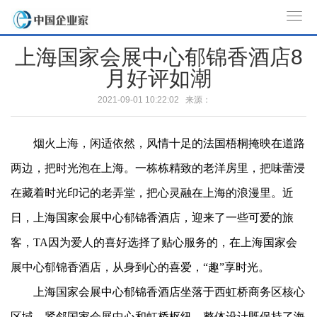
T
o
上海国家会展中心郁锦香酒店8
g
月好评如潮
g
l
2021-09-01 10:22:02 来源：
e
n
烟火上海，闲适依然，风情十足的法国梧桐掩映在道路
a
v
两边，把时光泡在上海。一栋栋精致的老洋房里，把味蕾浸
i
在藏着时光印记的老弄堂，把心灵融在上海的浪漫里。近
g
a
日，上海国家会展中心郁锦香酒店，迎来了一些可爱的旅
t
客，TA因为爱人的喜好选择了贴心服务的，在上海国家会
i
展中心郁锦香酒店，从身到心的喜爱，“趣”享时光。
o
n
上海国家会展中心郁锦香酒店坐落于西虹桥商务区核心
区域，紧邻国家会展中心和虹桥枢纽，整体设计既保持了海