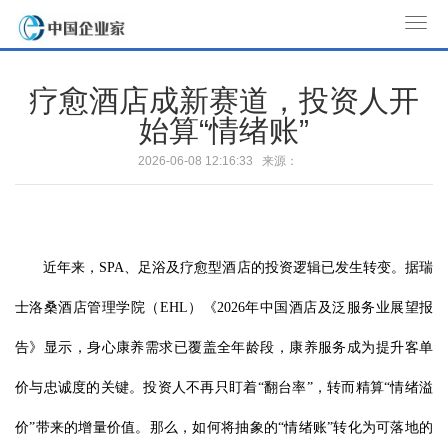
T
o
g
疗愈酒店成新赛道，投资人开
g
始算“情绪账”
l
e
2026-06-08 12:16:33 来源：
n
a
v
i
近年来，SPA、足浴及疗愈型酒店的投资逻辑已发生转变。据瑞
g
a
士洛桑酒店管理学院（EHL）《2026年中国酒店及泛服务业展望报
t
告》显示，身心康养需求已覆盖全年龄段，康养服务成为提升客单
i
o
价与忠诚度的关键。投资人不再只盯着“翻台率”，转而精算“情绪溢
n
价”带来的增量价值。那么，如何将抽象的“情绪账”转化为可落地的