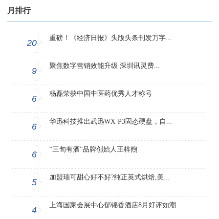
月排行
重磅！《经济日报》头版头条刊发万字...
20
聚焦数字营销效能升级 深圳讯灵费...
9
杨磊荣获中国中医药优秀人才称号
6
华迅科技推出武迅WX-P3固态硬盘，自...
6
“三旬有酒”品牌创始人王梓煦
6
加盟瑞可甜心好不好?纯正英式烘焙,美...
5
上海国家会展中心郁锦香酒店8月好评如潮
4