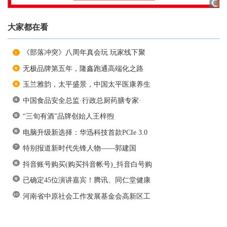
大家都在看
《部落冲突》八周年真会玩 玩家线下聚
无极品牌第五年，隆鑫跑通高端化之路
玉兰雅韵，太平盛景，中国太平医康养生
中国食品安全总监·行政总厨药膳专家·
“三旬有酒”品牌创始人王梓煦
电脑升级新选择：华迅科技首款PCIe 3.0
特别报道新时代先锋人物——郭建国
抖音账号购买(购买抖音帐号)_抖音白号购
已确定45位演讲嘉宾！腾讯、同仁堂健康
河南省中原社会工作发展基金会高新区工