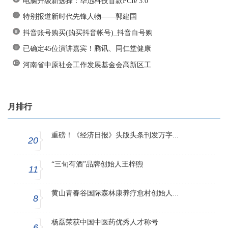
电脑升级新选择：华迅科技首款PCIe 3.0
特别报道新时代先锋人物——郭建国
抖音账号购买(购买抖音帐号)_抖音白号购
已确定45位演讲嘉宾！腾讯、同仁堂健康
河南省中原社会工作发展基金会高新区工
月排行
重磅！《经济日报》头版头条刊发万字...
20
“三旬有酒”品牌创始人王梓煦
11
黄山青春谷国际森林康养疗愈村创始人...
8
杨磊荣获中国中医药优秀人才称号
6