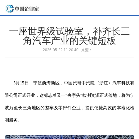
T
o
g
一座世界级试验室，补齐长三
g
角汽车产业的关键短板
l
e
2026-05-22 11:20:40 来源：
n
a
v
i
5月15日，宁波前湾新区，中国汽研中汽院（浙江）汽车科技有
g
a
限公司正式开业，这标志着又一“央字头”检测资源正式落地，将为宁
t
波乃至长三角地区的整车及零部件企业，提供便捷高效的本地化检
i
o
测服务。
n