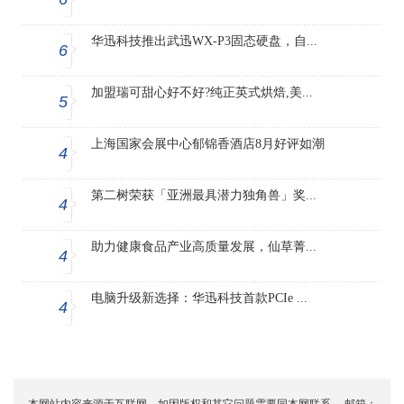
华迅科技推出武迅WX-P3固态硬盘，自...
6
加盟瑞可甜心好不好?纯正英式烘焙,美...
5
上海国家会展中心郁锦香酒店8月好评如潮
4
第二树荣获「亚洲最具潜力独角兽」奖...
4
助力健康食品产业高质量发展，仙草菁...
4
电脑升级新选择：华迅科技首款PCIe ...
4