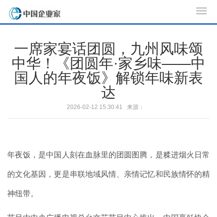
T
o
g
一席家宴话团圆，九州风味颂
g
中华！《团圆年·家乡味——中
l
国人的年夜饭》解锁年味新表
e
n
达
a
2026-02-12 15:30:41 来源：
v
i
g
a
年夜饭，是中国人刻在血脉里的团圆图腾，是糅进烟火日常
t
i
的文化基因，更是串联地域风情、亲情记忆和民族情怀的精
o
神纽带。
n