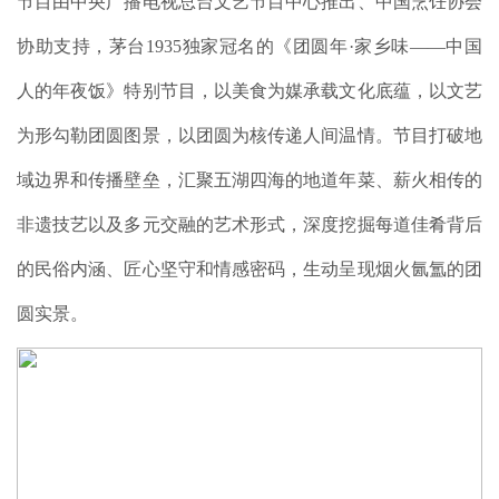
节目由中央广播电视总台文艺节目中心推出、中国烹饪协会
协助支持，茅台1935独家冠名的《团圆年·家乡味——中国
人的年夜饭》特别节目，以美食为媒承载文化底蕴，以文艺
为形勾勒团圆图景，以团圆为核传递人间温情。节目打破地
域边界和传播壁垒，汇聚五湖四海的地道年菜、薪火相传的
非遗技艺以及多元交融的艺术形式，深度挖掘每道佳肴背后
的民俗内涵、匠心坚守和情感密码，生动呈现烟火氤氲的团
圆实景。