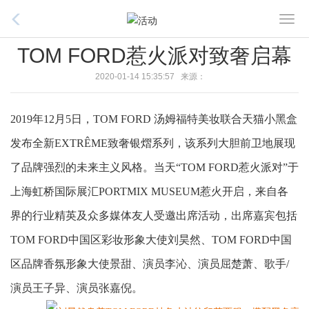
T
o
TOM FORD惹火派对致奢启幕
g
g
2020-01-14 15:35:57 来源：
l
e
2019年12月5日，TOM FORD 汤姆福特美妆联合天猫小黑盒
n
发布全新EXTRÊME致奢银熠系列，该系列大胆前卫地展现
a
v
了品牌强烈的未来主义风格。当天“TOM FORD惹火派对”于
i
上海虹桥国际展汇PORTMIX MUSEUM惹火开启，来自各
g
a
界的行业精英及众多媒体友人受邀出席活动，出席嘉宾包括
t
TOM FORD中国区彩妆形象大使刘昊然、TOM FORD中国
i
区品牌香氛形象大使景甜、演员李沁、演员屈楚萧、歌手/
o
n
演员王子异、演员张嘉倪。