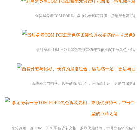
刘昊然身着TOM FORD抽象水波纹印花西服，搭配黑色高领衫
景甜身着TOM FORD黑色链条装饰连衣裙搭配中号黑色001系
西装外套与帽衫、长裤的混搭组合，运动感十足，更是与屈楚萧
李沁身着一身TOM FORD黑色裤装亮相，兼顾优雅帅气，中号白色蟒蛇皮00